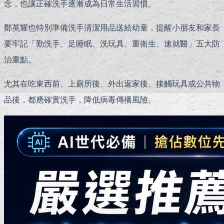
念，也讓正確洗手逐漸成為日常生活習慣。
鄭英耀也特別準備洗手清潔用品送給幼童，提醒小朋友和家長
要牢記「勤洗手、足睡眠、洗玩具、重衛生、速就醫」五大防
治重點。
尤其在吃東西前、上廁所後、外出返家後、接觸玩具或公共物
品後，都應確實洗手，降低病毒傳播風險。