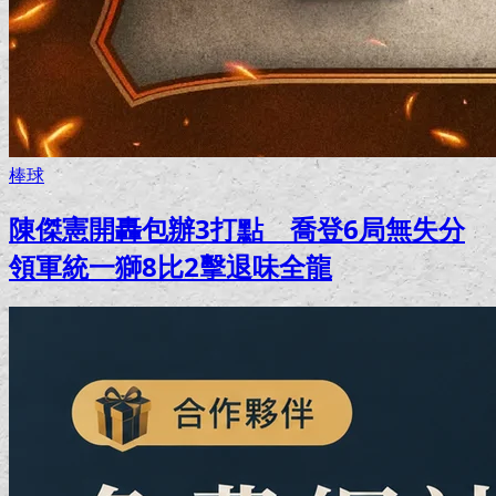
棒球
陳傑憲開轟包辦3打點 喬登6局無失分
領軍統一獅8比2擊退味全龍