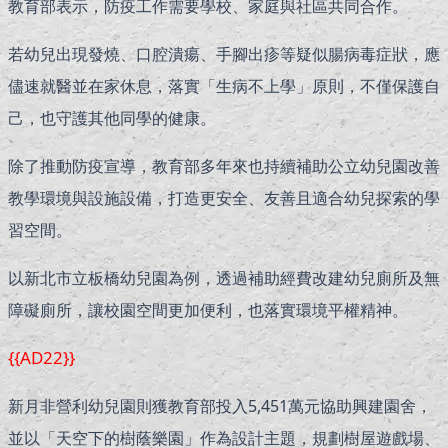
教育部表示，防疫工作需要學校、家庭與社區共同合作。
若幼兒出現發燒、口腔潰瘍、手腳出疹等疑似腸病毒症狀，應
儘速就醫並在家休息，落實「生病不上學」原則，不僅保護自
己，也守護其他同學的健康。
除了推動防疫宣導，教育部多年來也持續補助公立幼兒園改善
教學環境與設施設備，打造更安全、友善且適合幼兒探索的學
習空間。
以新北市立板橋幼兒園為例，透過補助經費改建幼兒廁所及無
障礙廁所，讓校園空間更加便利，也落實環境平權精神。
{{AD22}}
新月非營利幼兒園則獲教育部投入5,451萬元協助興建園舍，
並以「天空下的樹蔭樂園」作為設計主題，規劃樹屋遊戲場、