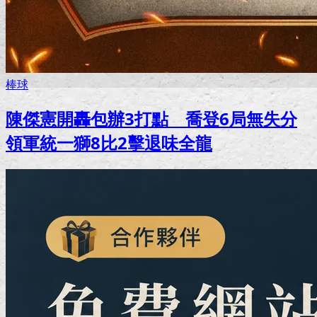
棒球
陳傑憲開轟包辦3打點 喬登6局無失分
領軍統一獅8比2擊退味全龍