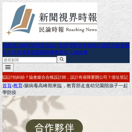
房產資訊
棒球
籃球
室內設計
創業理財
美食
寵物公益
觀光旅遊
藝
文生活
旗津專區
新聞時事
教育
3C
人物故事
有保障
要開公司？借址登記・公司設立・工商登記一次辦好
記帳報稅・節
首頁
›
教育
›
腸病毒高峰期來臨，教育部走進幼兒園陪孩子一起
學防疫