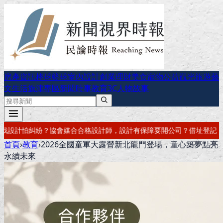
房產資訊
棒球
籃球
室內設計
創業理財
美食
寵物公益
觀光旅遊
藝
文生活
旗津專區
新聞時事
教育
3C
人物故事
計有保障
要開公司？借址登記・公司設立・工商登記一次辦好
記帳報稅・
首頁
›
教育
›
2026全國童軍大露營新北龍門登場，童心築夢點亮
永續未來