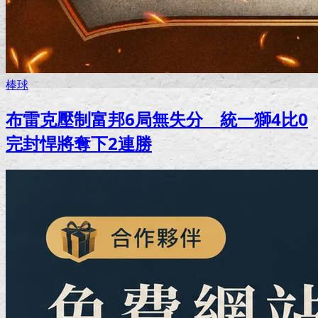
棒球
布雷克壓制富邦6局無失分 統一獅4比0
完封悍將奪下2連勝