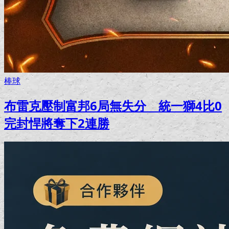
棒球
布雷克壓制富邦6局無失分 統一獅4比0
完封悍將奪下2連勝