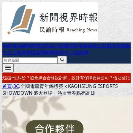
房產資訊
棒球
籃球
室內設計
創業理財
美食
寵物公益
觀光旅遊
藝
文生活
旗津專區
新聞時事
教育
3C
人物故事
計有保障
要開公司？借址登記・公司設立・工商登記一次辦好
記帳報稅・
首頁
›
3C
›
全國電競青年錦標賽 x KAOHSIUNG ESPORTS
SHOWDOWN 盛大登場｜熱血青春點亮高雄