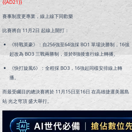
{{AD21}}
賽事制度更專業，線上線下同歡樂
比賽將自 11月2日 起線上開打：
《特戰英豪》：自256強至64強採 BO1 單場決勝制，16強
起改為 BO3 三戰兩勝制，並於8強後進行線上轉播。
《快打旋風6》：全程採 BO3，16強起同樣安排線上轉
播。
而最受矚目的總決賽將於 11月15日至16日 在高雄捷運美麗島
站 光之穹頂 盛大舉行。