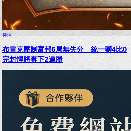
棒球
布雷克壓制富邦6局無失分 統一獅4比0
完封悍將奪下2連勝