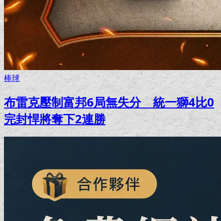
棒球
布雷克壓制富邦6局無失分 統一獅4比0
完封悍將奪下2連勝