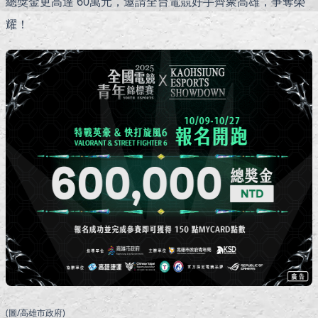
總獎金更高達 60萬元，邀請全台電競好手齊聚高雄，爭奪榮
耀！
(圖/高雄市政府)