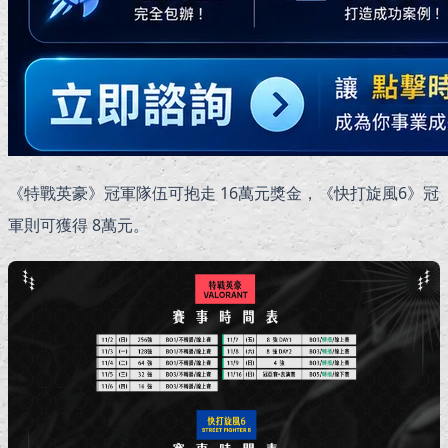
《特戰英豪》冠軍隊伍可抱走 16萬元獎金，《快打旋風6》冠
軍則可獲得 8萬元。