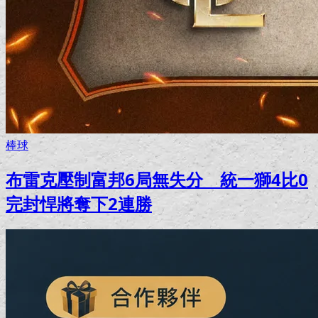
棒球
布雷克壓制富邦6局無失分 統一獅4比0
完封悍將奪下2連勝