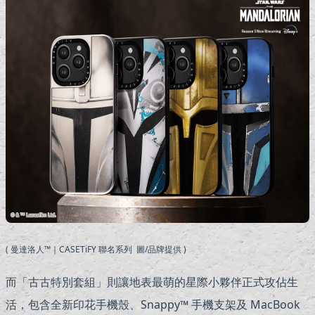
( 曼達洛人™｜CASETiFY 聯名系列 圖/品牌提供 )
而「古古特別套組」則讓地表最萌的星際小夥伴正式攻佔生
活，包含全新印花手機殼、Snappy™ 手機支架及 MacBook