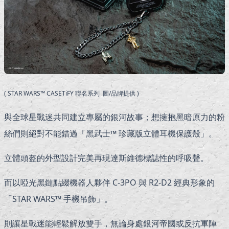
( STAR WARS™ CASETiFY 聯名系列 圖/品牌提供 )
與全球星戰迷共同建立專屬的銀河故事；想擁抱黑暗原力的粉
絲們則絕對不能錯過「黑武士™ 珍藏版立體耳機保護殼」。
立體頭盔的外型設計完美再現達斯維德標誌性的呼吸聲。
而以啞光黑鏈點綴機器人夥伴 C-3PO 與 R2-D2 經典形象的
「STAR WARS™ 手機吊飾」。
則讓星戰迷能輕鬆解放雙手，無論身處銀河帝國或反抗軍陣