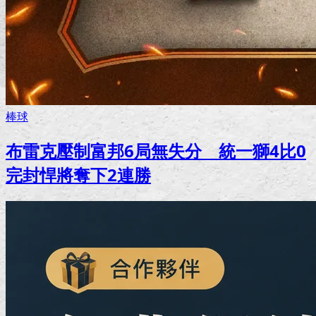
棒球
布雷克壓制富邦6局無失分 統一獅4比0
完封悍將奪下2連勝