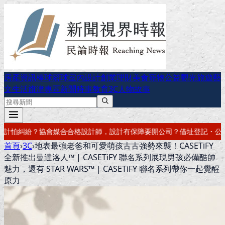
房產資訊
棒球
籃球
室內設計
創業理財
美食
寵物公益
觀光旅遊
藝
文生活
旗津專區
新聞時事
教育
3C
人物故事
障
要開公司？借址登記・公司設立・工商登記一次辦好
記帳報稅・節稅規
首頁
›
3C
›
地表最強老爸和可愛萌孩古古強勢來襲！CASETiFY
全新推出曼達洛人™ | CASETiFY 聯名系列展現男孩必備酷帥
魅力，還有 STAR WARS™ | CASETiFY 聯名系列帶你一起覺醒
原力