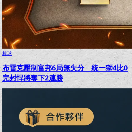
棒球
布雷克壓制富邦6局無失分 統一獅4比0
完封悍將奪下2連勝