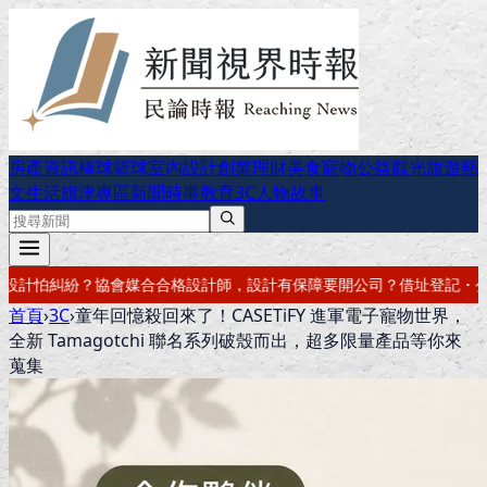
房產資訊
棒球
籃球
室內設計
創業理財
美食
寵物公益
觀光旅遊
藝
文生活
旗津專區
新聞時事
教育
3C
人物故事
有保障
要開公司？借址登記・公司設立・工商登記一次辦好
記帳報稅・節
首頁
›
3C
›
童年回憶殺回來了！CASETiFY 進軍電子寵物世界，
全新 Tamagotchi 聯名系列破殼而出，超多限量產品等你來
蒐集