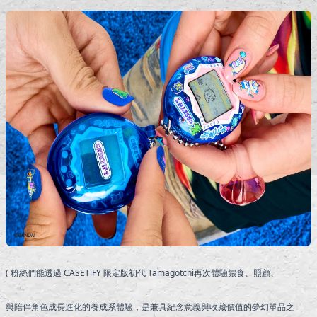
( 粉絲們能透過 CASETiFY 限定版初代 Tamagotchi再次體驗餵食、照顧、
與陪伴角色成長進化的養成系體驗，是兼具紀念意義與收藏價值的夢幻單品之