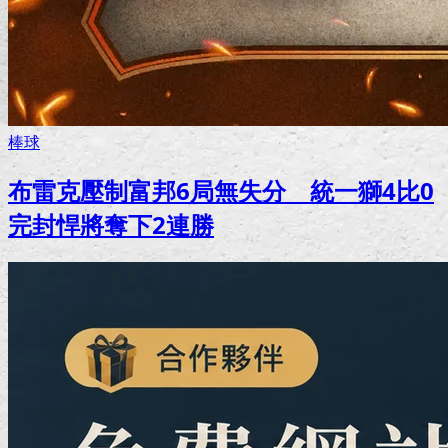
棒球
布雷克壓制富邦6局無失分 統一獅4比0
完封悍將奪下2連勝