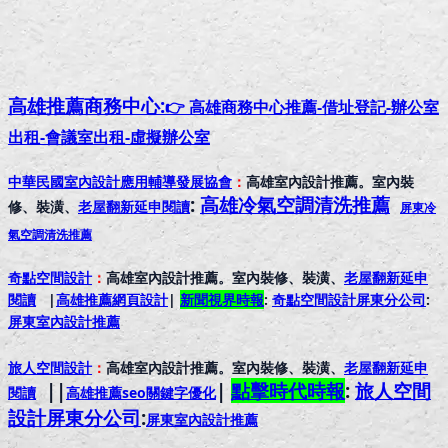
高雄推薦
商務中心:
👉 高雄商務中心推薦-借址登記-辦公室
出租-會議室出租-虛擬辦公室
中華民國室內設計應用輔導發展協會
：
高雄室內設計推薦。室內裝
:
高雄冷氣空調清洗推薦
修、裝潢、
老屋翻新延申閱讀
屏東冷
氣空調清洗推薦
奇點空間設計
：
高雄室內設計推薦。室內裝修、裝潢、
老屋翻新延申
閱讀
|
高雄推薦網頁設計
|
新聞視界時報
:
奇點空間設計屏東分公司
:
屏東室內設計推
薦
旅人空間設計
：
高雄室內設計推薦。室內裝修、裝潢、
老屋翻新延申
||
|
點擊時代時報
:
旅人空間
閱讀
高雄推薦seo關鍵字優化
設計屏東分公司
:
屏東室內設計推
薦