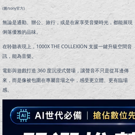
(圖/sony官方)
無論是通勤、辦公、旅行，或是在家享受音樂時光，都能展現
俐落優雅的品味。
在聆聽表現上，1000X THE COLLEXION 支援一鍵升級空間音
訊，能為音樂。
電影與遊戲打造 360 度沉浸式聲場，讓聲音不只是從耳邊傳
來，而是像被包圍在專屬音場之中，感受更立體、更有臨場
感。