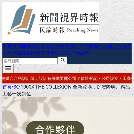
房產資訊
棒球
籃球
室內設計
創業理財
美食
寵物公益
觀光旅遊
藝
文生活
旗津專區
新聞時事
教育
3C
人物故事
司？借址登記・公司設立・工商登記一次辦好
記帳報稅・節稅規劃・帳務
首頁
›
3C
›
1000X THE COLLEXION 全新登場，沉浸降噪、精品
工藝一次到位