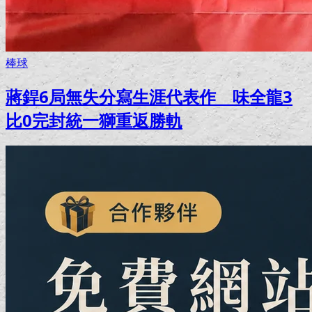
棒球
蔣銲6局無失分寫生涯代表作 味全龍3
比0完封統一獅重返勝軌