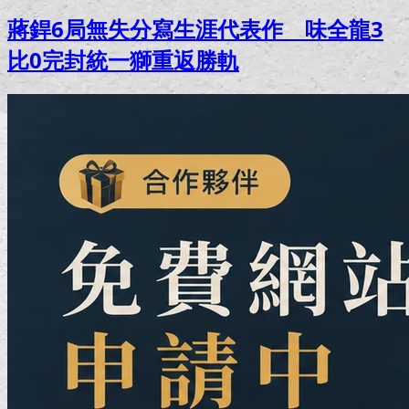
蔣銲6局無失分寫生涯代表作 味全龍3
比0完封統一獅重返勝軌