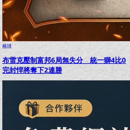
棒球
布雷克壓制富邦6局無失分 統一獅4比0
完封悍將奪下2連勝