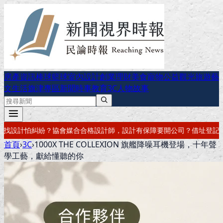
房產資訊
棒球
籃球
室內設計
創業理財
美食
寵物公益
觀光旅遊
藝
文生活
旗津專區
新聞時事
教育
3C
人物故事
設計有保障
要開公司？借址登記・公司設立・工商登記一次辦好
記帳報稅
首頁
›
3C
›
1000X THE COLLEXION 旗艦降噪耳機登場，十年聲
學工藝，獻給懂聽的你