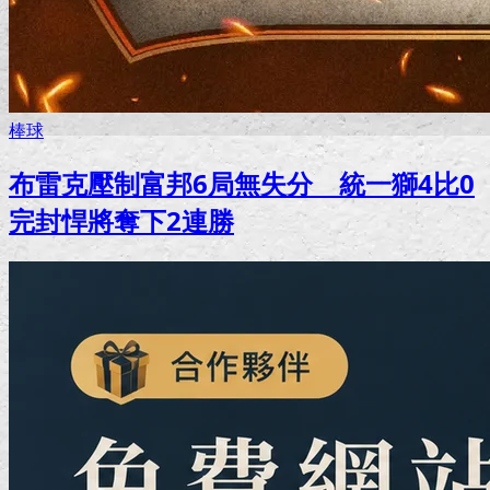
棒球
布雷克壓制富邦6局無失分 統一獅4比0
完封悍將奪下2連勝