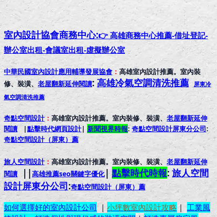
室內設計協會
商務中心:
👉 高雄商務中心推薦-借址登記-
辦公室出租-會議室出租-虛擬辦公室
中華民國室內設計應用輔導發展協會
：
高雄室內設計推薦。室內裝
:
高雄冷氣空調清洗推薦
修、裝潢、
老屋翻新延伸閱讀
屏東冷
氣空調清洗推薦
奇點空間設計
：
高雄室內設計推薦。室內裝修、裝潢、
老屋翻新延伸
閱讀
|
點擊時代網頁設計
|
新聞視界時報
:
奇點空間設計屏東分公司
:
奇點空間設計（屏東）
薦
旅人空間設計
：
高雄室內設計推薦。室內裝修、裝潢、
老屋翻新延伸
||
|
點擊時代時報
:
旅人空間
閱讀
高雄推薦seo關鍵字優化
設計屏東分公司
:
奇點空間設計（屏東）
薦
如何選擇好的室內設計公司
|
小坪數室內設計攻略
|
工業風