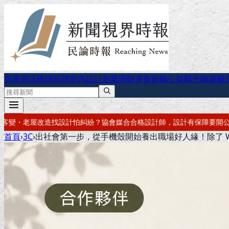
房產資訊
棒球
籃球
室內設計
創業理財
美食
寵物公益
觀光旅遊
藝
合合格設計師，設計有保障
要開公司？借址登記・公司設立・工商登記一
首頁
›
3C
›
出社會第一步，從手機殼開始養出職場好人緣！除了 WISH YO