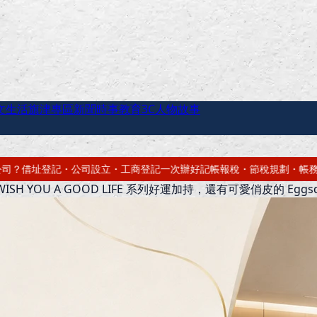
文生活
旗津專區
新聞時事
教育
3C
人物故事
次辦好
記帳報稅・節稅規劃・帳務健檢
借址登記・辦公室出租・短期套房
U A GOOD LIFE 系列好運加持，還有可愛俏皮的 Eggsdood