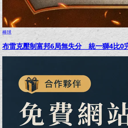
棒球
布雷克壓制富邦6局無失分 統一獅4比0