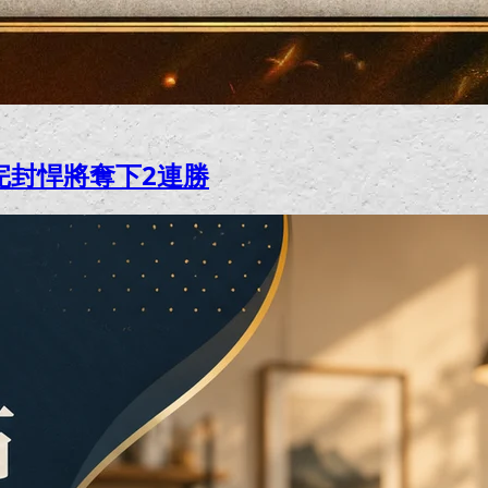
完封悍將奪下2連勝