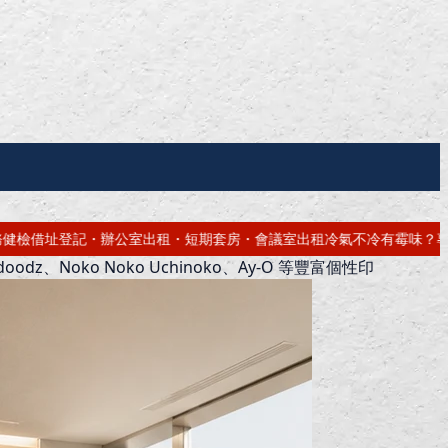
・會議室出租
冷氣不冷有霉味？專業深洗・免費估價
網站免費做！高雄網頁
z、Noko Noko Uchinoko、Ay-O 等豐富個性印