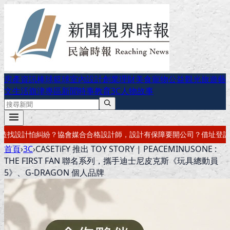
房產資訊
棒球
籃球
室內設計
創業理財
美食
寵物公益
觀光旅遊
藝
文生活
旗津專區
新聞時事
教育
3C
人物故事
師，設計有保障
要開公司？借址登記・公司設立・工商登記一次辦好
記帳
首頁
›
3C
›
CASETiFY 推出 TOY STORY | PEACEMINUSONE :
THE FIRST FAN 聯名系列，攜手迪士尼皮克斯《玩具總動員
5》、G-DRAGON 個人品牌