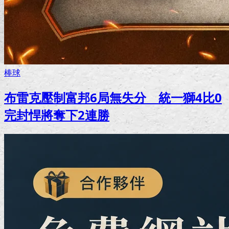
棒球
布雷克壓制富邦6局無失分 統一獅4比0
完封悍將奪下2連勝