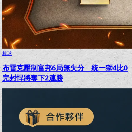
棒球
布雷克壓制富邦6局無失分 統一獅4比0
完封悍將奪下2連勝