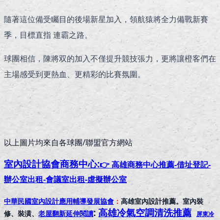
隨著這位備受矚目的後場新星加入，領航猿將全力備戰新賽
季，目標直指 連霸之路。
球團相信，陳將双的加入不僅提升競技張力，更將讓橙客們在
主場感受到更熱血、更精彩的比賽氛圍。
以上圖片均來自各球團/聯盟官方網站
室內設計協會
商務中心:
👉 高雄商務中心推薦-借址登記-
辦公室出租-會議室出租-虛擬辦公室
中華民國室內設計應用輔導發展協會
：
高雄室內設計推薦。室內裝
:
高雄冷氣空調清洗推薦
修、裝潢、
老屋翻新延伸閱讀
屏東冷