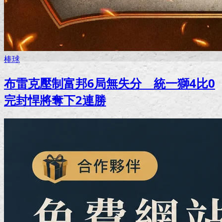
棒球
布雷克壓制富邦6局無失分 統一獅4比0
完封悍將奪下2連勝