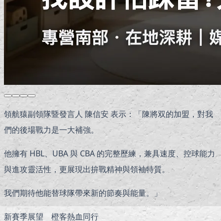
領航猿副領隊暨發言人 陳信安 表示：「陳將双的加盟，對我
們的後場戰力是一大補強。
他擁有 HBL、UBA 與 CBA 的完整歷練，兼具速度、控球能力
與進攻靈活性，更展現出拚戰精神與領袖特質。
我們期待他能替球隊帶來新的節奏與能量。」
新賽季展望 橙客熱血同行