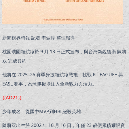
新聞視界時報 記者 李翌淳 整理報導
桃園璞園領航猿於 9 月 13 日正式宣布，與台灣新銳後衛 陳將
双 完成簽約。
他將在 2025–26 賽季身披領航猿戰袍，挑戰 P. LEAGUE+ 與
EASL 賽事，為球隊後場注入全新戰力與活力。
{{AD21}}
少年成名 從國中MVP到HBL絕殺英雄
陳將双出生於 2002 年 10 月 16 日，年僅 23 歲便累積耀眼資