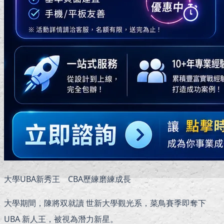
大學UBA新秀王 CBA歷練磨練成長
大學期間，陳將双就讀 世新大學觀光系，菜鳥賽季即奪下
UBA 新人王，被視為潛力新星。