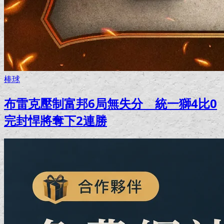
棒球
布雷克壓制富邦6局無失分 統一獅4比0
完封悍將奪下2連勝