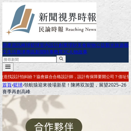
房產資訊
棒球
籃球
室內設計
創業理財
美食
寵物公益
觀光旅遊
藝
文生活
旗津專區
新聞時事
教育
3C
人物故事
設計有保障
要開公司？借址登記・公司設立・工商登記一次辦好
記帳報稅
首頁
›
籃球
›
領航猿迎來後場新星！陳將双加盟，展望2025–26
賽季再創高峰