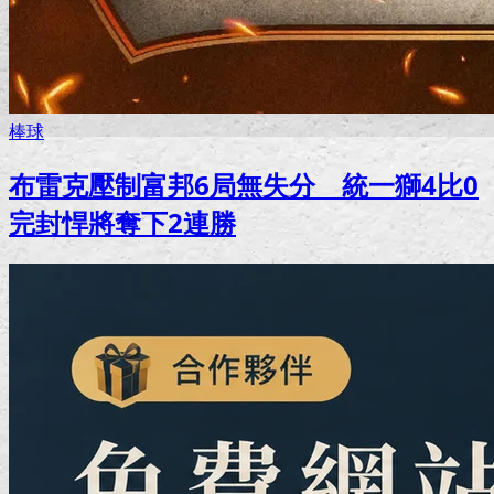
棒球
布雷克壓制富邦6局無失分 統一獅4比0
完封悍將奪下2連勝