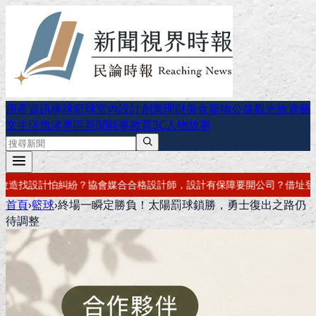
房產資訊
棒球
籃球
室內設計
創業理財
美食
寵物公益
觀光旅遊
藝
文生活
旗津專區
新聞時事
教育
3C
人物故事
師，設計有保障
要開公司？借址登記・公司設立・工商登記一次辦好
記帳
首頁
›
籃球
›
終場一瞬定勝負！太陽罰球鎖勝，勇士復出之路仍
待調整