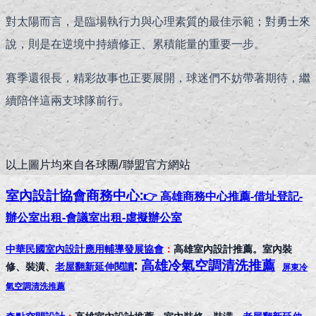
對太陽而言，是臨場執行力與心理素質的最佳示範；對勇士來
說，則是在逆境中持續修正、累積能量的重要一步。
賽季還很長，精彩故事也正要展開，球迷們不妨帶著期待，繼
續陪伴這兩支球隊前行。
以上圖片均來自各球團/聯盟官方網站
室內設計協會
商務中心:
👉 高雄商務中心推薦-借址登記-
辦公室出租-會議室出租-虛擬辦公室
中華民國室內設計應用輔導發展協會
：
高雄室內設計推薦。室內裝
:
高雄冷氣空調清洗推薦
修、裝潢、
老屋翻新延伸閱讀
屏東冷
氣空調清洗推薦