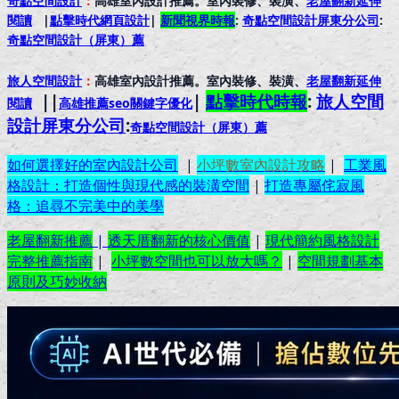
奇點空間設計
：
高雄室內設計推薦。室內裝修、裝潢、
老屋翻新延伸
閱讀
|
點擊時代網頁設計
|
新聞視界時報
:
奇點空間設計屏東分公司
:
奇點空間設計（屏東）
薦
旅人空間設計
：
高雄室內設計推薦。室內裝修、裝潢、
老屋翻新延伸
||
|
點擊時代時報
:
旅人空間
閱讀
高雄推薦seo關鍵字優化
設計屏東分公司
:
奇點空間設計（屏東）
薦
如何選擇好的室內設計公司
|
小坪數室內設計攻略
|
工業風
格設計：打造個性與現代感的裝潢空間
|
打造專屬侘寂風
格：追尋不完美中的美學
老屋翻新推薦
|
透天厝翻新的核心價值
|
現代簡約風格設計
完整推薦指南
|
小坪數空間也可以放大嗎？
|
空間規劃基本
原則及巧妙收納