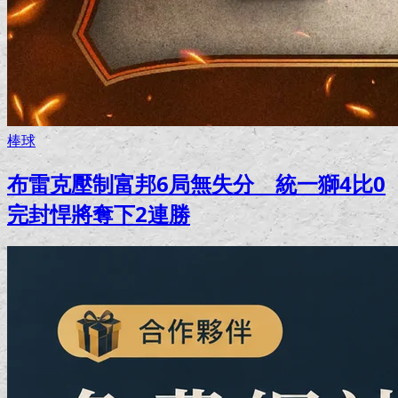
棒球
布雷克壓制富邦6局無失分 統一獅4比0
完封悍將奪下2連勝