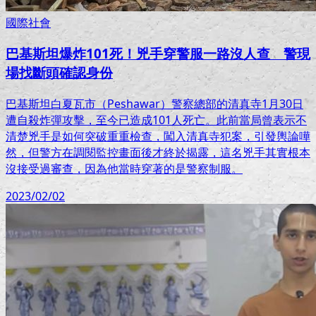
國際社會
巴基斯坦爆炸101死！兇手穿警服一路沒人查 警現
場找斷頭確認身份
巴基斯坦白夏瓦市（Peshawar）警察總部的清真寺1月30日
遭自殺炸彈攻擊，至今已造成101人死亡。此前當局曾表示不
清楚兇手是如何突破重重檢查，闖入清真寺犯案，引發輿論嘩
然，但警方在調閱監控畫面後才終於揭露，這名兇手其實根本
沒接受過審查，因為他當時穿著的是警察制服。
2023/02/02