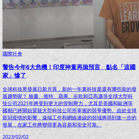
國際社會
警告今年6大危機！印度神童再拋預言 點名「這國
家」慘了
全球科技界發展日新月異，新的一年裏科技業還有哪些新的發
展趨勢呢？ 臉書、推特、蘋果、谷歌和亞馬遜等全球大型科
技公司2021年將受到更大的管制壓力，尤其是美國和歐洲等
國都已經開始質疑大型科技公司所掌握的競爭優勢。由於全球
新冠疫情的影響，遠端工作和網絡連線的領域將得到進一步的
發展，在家工作將變得更為容易和安全可靠。
2023/02/02