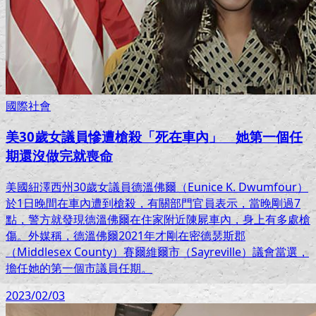
國際社會
美30歲女議員慘遭槍殺「死在車內」 她第一個任
期還沒做完就喪命
美國紐澤西州30歲女議員德溫佛爾（Eunice K. Dwumfour）
於1日晚間在車內遭到槍殺，有關部門官員表示，當晚剛過7
點，警方就發現德溫佛爾在住家附近陳屍車內，身上有多處槍
傷。外媒稱，德溫佛爾2021年才剛在密德瑟斯郡
（Middlesex County）賽爾維爾市（Sayreville）議會當選，
擔任她的第一個市議員任期。
2023/02/03