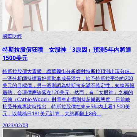
國際財經
特斯拉股價狂噴 女股神「3原因」預測5年內將達
1500美元
特斯拉股價大震盪，讓華爾街分析師對特斯拉預測出現分歧。
一派分析師持續看好電動車成長潛力，給予特斯拉平均約200
美元的目標價，另一派則認為特斯拉充滿不確定性，短線漲幅
過熱，合理價應該落在120美元。然而，有「女股神」之稱的
伍德（Cathie Wood）對電車市場則持超樂觀態度，日前她
接受外媒專訪時指出，特斯拉股價在未來5年內上看1,500美
元，以截稿日181美元計算，大約再翻上8倍。
2023/02/03