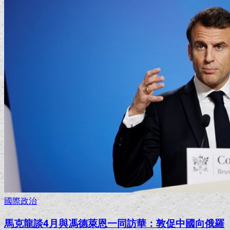
國際政治
馬克龍談4月與馮德萊恩一同訪華：敦促中國向俄羅