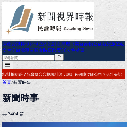
房產資訊
棒球
籃球
室內設計
創業理財
美食
寵物公益
觀光旅遊
藝
文生活
旗津專區
新聞時事
教育
3C
人物故事
計有保障
要開公司？借址登記・公司設立・工商登記一次辦好
記帳報稅・
首頁
/
新聞時事
新聞時事
共
3404
篇