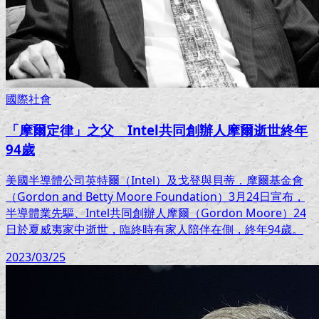
國際社會
「摩爾定律」之父 Intel共同創辦人摩爾逝世終年
94歲
美國半導體公司英特爾（Intel）及戈登與貝蒂．摩爾基金會
（Gordon and Betty Moore Foundation）3月24日宣布，
半導體業先驅、Intel共同創辦人摩爾（Gordon Moore）24
日於夏威夷家中逝世，臨終時有家人陪伴在側，終年94歲。
2023/03/25