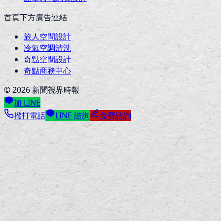
首頁下方廣告連結
旅人空間設計
冷氣空調清洗
奇點空間設計
奇點商務中心
©
2026
新聞視界時報
加 LINE
撥打電話
LINE 諮詢
免費諮詢