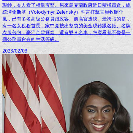
現鈔，令人看了相當震驚。原來烏克蘭政府近日積極肅貪，總
統澤倫斯基（Volodymyr Zelensky）誓言打擊官員收賄歪
風，已有多名高級公務員跟政客、前高官遭殃。最誇張的是，
有一名女稅務首長，家中竟搜出整袋的美金現鈔跟名錶、名牌
衣服包包，豪宅金碧輝煌，還有雙Ｂ名車，怎麼看都不像是一
個公務員會有的生活等級。
2023/02/03