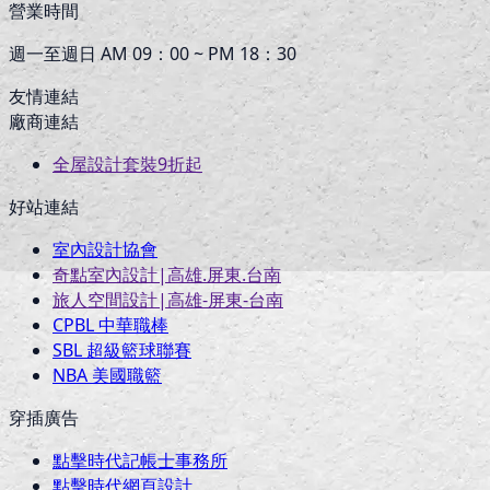
營業時間
週一至週日 AM 09：00 ~ PM 18：30
友情連結
廠商連結
全屋設計套裝9折起
好站連結
室內設計協會
奇點室內設計|高雄.屏東.台南
旅人空間設計|高雄-屏東-台南
CPBL 中華職棒
SBL 超級籃球聯賽
NBA 美國職籃
穿插廣告
點擊時代記帳士事務所
點擊時代網頁設計