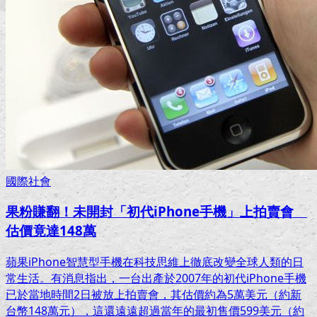
國際社會
果粉賺翻！未開封「初代iPhone手機」上拍賣會
估價竟達148萬
蘋果iPhone智慧型手機在科技思維上徹底改變全球人類的日
常生活。有消息指出，一台出產於2007年的初代iPhone手機
已於當地時間2日被放上拍賣會，其估價約為5萬美元（約新
台幣148萬元），這還遠遠超過當年的最初售價599美元（約