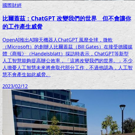
國際財經
比爾蓋茲：ChatGPT 改變我們的世界 但不會讓你
的工作產生威脅
OpenAI推出AI聊天機器人ChatGPT 風靡全球，微軟
（Microsoft）的創辦人比爾蓋茲（Bill Gates）在接受德國媒
體《商報》（Handelsblatt）採訪時表示，ChatGPT等新型
人工智慧能夠提高辦公效率，「這將改變我們的世界。」不少
人擔憂人工智慧未來將會取代部分工作，不過他認為，人工智
慧不會產生如此威脅。
2023/02/12