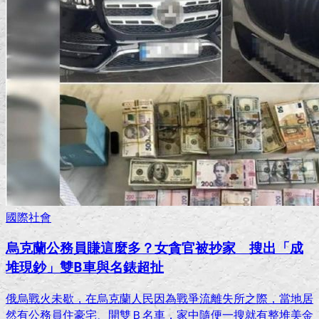
國際社會
烏克蘭公務員賺這麼多？女貪官被抄家 搜出「成
堆現鈔」雙B車與名錶超扯
俄烏戰火未歇，在烏克蘭人民因為戰爭流離失所之際，當地居
然有公務員住豪宅、開雙Ｂ名車，家中隨便一搜就有整堆美金