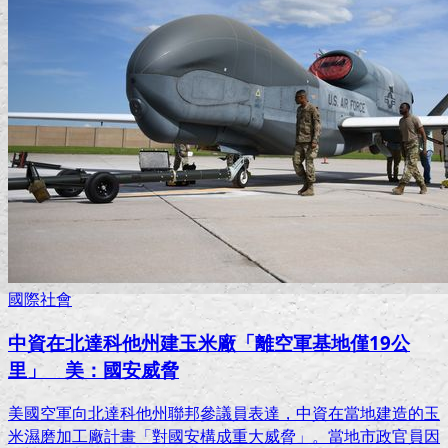
國際社會
中資在北達科他州建玉米廠「離空軍基地僅19公
里」 美：國安威脅
美國空軍向北達科他州聯邦參議員表達，中資在當地建造的玉
米濕磨加工廠計畫「對國安構成重大威脅」。當地市政官員因