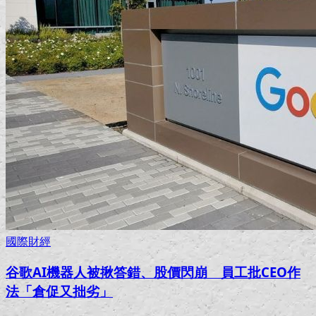
國際財經
谷歌AI機器人被揪答錯、股價閃崩 員工批CEO作
法「倉促又拙劣」