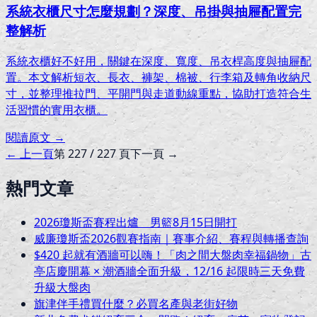
系統衣櫃尺寸怎麼規劃？深度、吊掛與抽屜配置完
整解析
系統衣櫃好不好用，關鍵在深度、寬度、吊衣桿高度與抽屜配
置。本文解析短衣、長衣、褲架、棉被、行李箱及轉角收納尺
寸，並整理推拉門、平開門與走道動線重點，協助打造符合生
活習慣的實用衣櫃。
閱讀原文 →
← 上一頁
第
227
/
227
頁
下一頁 →
熱門文章
2026瓊斯盃賽程出爐 男籃8月15日開打
威廉瓊斯盃2026觀賽指南｜賽事介紹、賽程與轉播查詢
$420 起就有酒牆可以嗨！「肉之間大盤肉幸福鍋物」古
亭店慶開幕 × 潮酒牆全面升級，12/16 起限時三天免費
升級大盤肉
旗津伴手禮買什麼？必買名產與老街好物