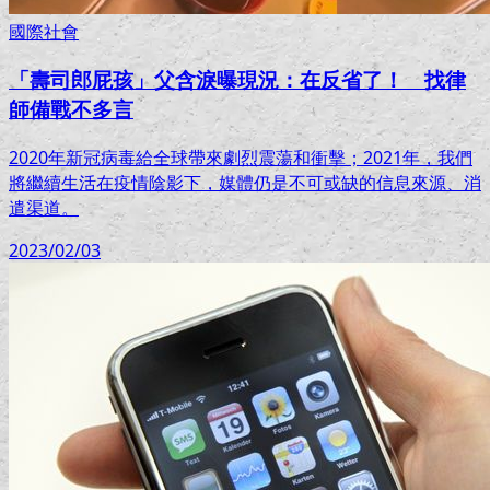
國際社會
「壽司郎屁孩」父含淚曝現況：在反省了！ 找律
師備戰不多言
2020年新冠病毒給全球帶來劇烈震蕩和衝擊；2021年，我們
將繼續生活在疫情陰影下，媒體仍是不可或缺的信息來源、消
遣渠道。
2023/02/03