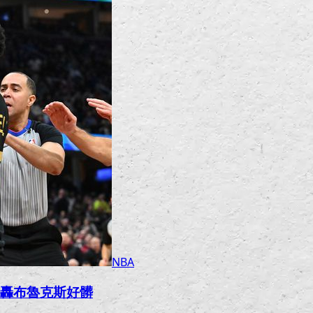
NBA
網轟布魯克斯好髒