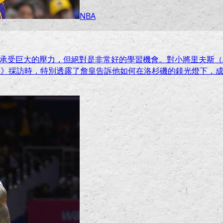
NBA
管要承受巨大的壓力，但絕對是非常好的學習機會。對小將里夫斯（Au
ype》採訪時，特別透露了詹皇告訴他如何在洛杉磯的鎂光燈下，