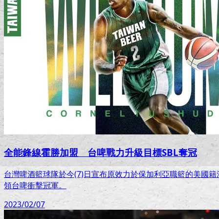
全能鋒線霍勝加盟 台啤戰力升級目標SBL奪冠
台灣啤酒籃球隊於今(7)日宣布原效力於保加利亞職籃的美國籍洋將
領台啤衝擊冠軍。
2023/02/07