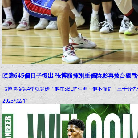
睽違645個日子復出 張博勝揮別重傷陰影再披台銀戰
張博勝從第4季就開始了他在SBL的生涯，他不僅是「三千分先
2023/02/11