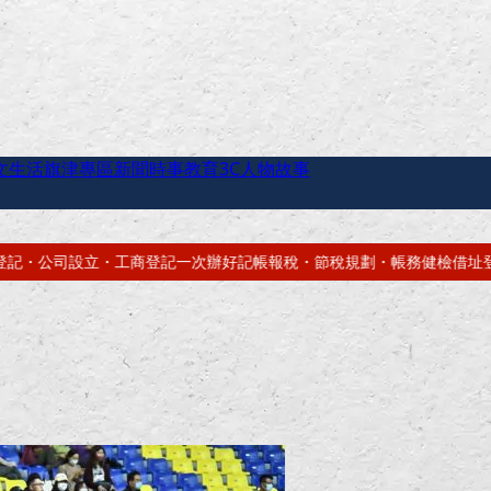
文生活
旗津專區
新聞時事
教育
3C
人物故事
帳報稅・節稅規劃・帳務健檢
借址登記・辦公室出租・短期套房・會議室