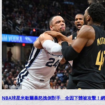
NBA球星米歇爾暴怒拽倒對手 全因下體被攻擊！