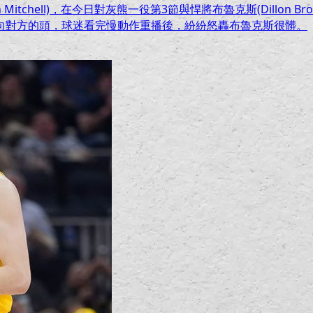
itchell)，在今日對灰熊一役第3節與悍將布魯克斯(Dillon
向對方的頭，球迷看完慢動作重播後，紛紛怒轟布魯克斯很髒。