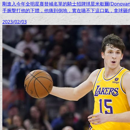
剛進入今年全明星賽替補名單的騎士招牌球星米歇爾(Donovan M
手腕擊打他的下體，他痛到倒地，實在嚥不下這口氣，拿球砸
2023/02/03