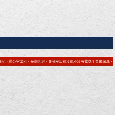
出租
冷氣不冷有霉味？專業深洗・免費估價
網站免費做！高雄網頁設計・S