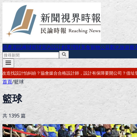
房產資訊
棒球
籃球
室內設計
創業理財
美食
寵物公益
觀光旅遊
藝
計師，設計有保障
要開公司？借址登記・公司設立・工商登記一次辦好
記
首頁
/
籃球
籃球
共
1395
篇