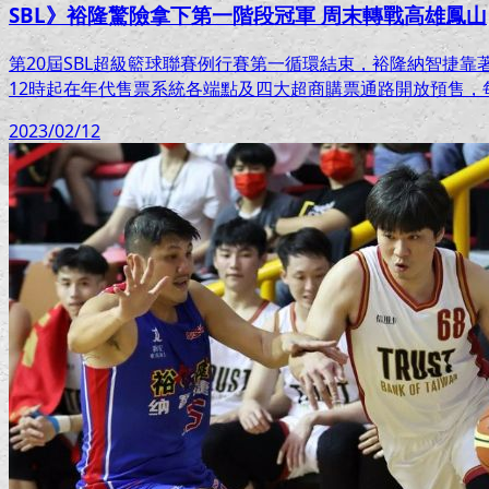
SBL》裕隆驚險拿下第一階段冠軍 周末轉戰高雄鳳山
第20屆SBL超級籃球聯賽例行賽第一循環結束，裕隆納智捷靠
12時起在年代售票系統各端點及四大超商購票通路開放預售，
2023/02/12