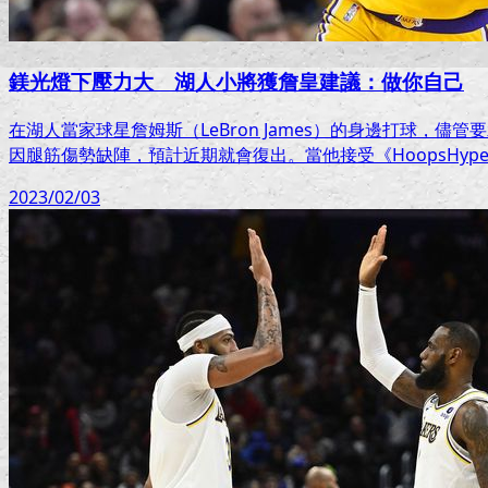
鎂光燈下壓力大 湖人小將獲詹皇建議：做你自己
在湖人當家球星詹姆斯（LeBron James）的身邊打球，儘
因腿筋傷勢缺陣，預計近期就會復出。當他接受《HoopsH
2023/02/03