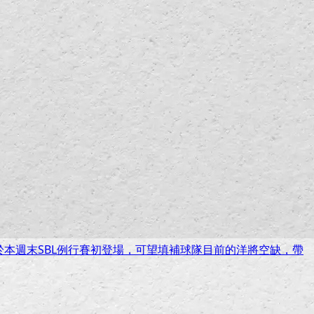
預計將於本週末SBL例行賽初登場，可望填補球隊目前的洋將空缺，帶