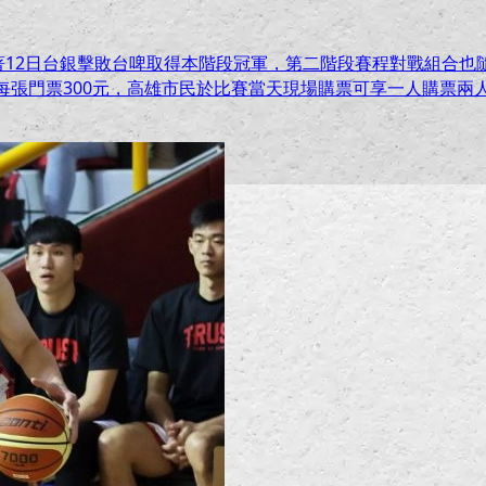
著12日台銀擊敗台啤取得本階段冠軍，第二階段賽程對戰組合也隨
每張門票300元，高雄市民於比賽當天現場購票可享一人購票兩