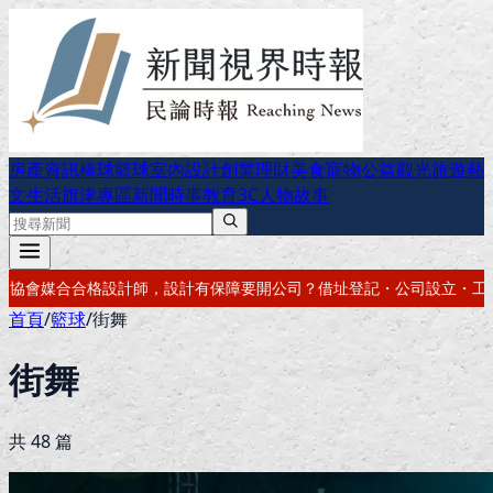
房產資訊
棒球
籃球
室內設計
創業理財
美食
寵物公益
觀光旅遊
藝
文生活
旗津專區
新聞時事
教育
3C
人物故事
要開公司？借址登記・公司設立・工商登記一次辦好
記帳報稅・節稅規劃
首頁
/
籃球
/
街舞
街舞
共
48
篇