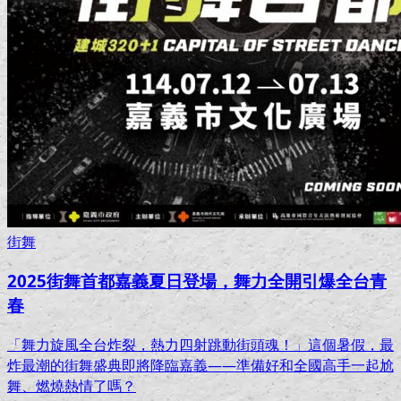
街舞
2025街舞首都嘉義夏日登場，舞力全開引爆全台青
春
「舞力旋風全台炸裂，熱力四射跳動街頭魂！」這個暑假，最
炸最潮的街舞盛典即將降臨嘉義——準備好和全國高手一起尬
舞、燃燒熱情了嗎？