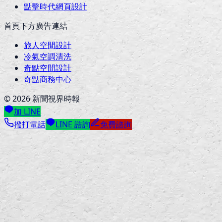
點擊時代網頁設計
首頁下方廣告連結
旅人空間設計
冷氣空調清洗
奇點空間設計
奇點商務中心
©
2026
新聞視界時報
加 LINE
撥打電話
LINE 諮詢
免費諮詢