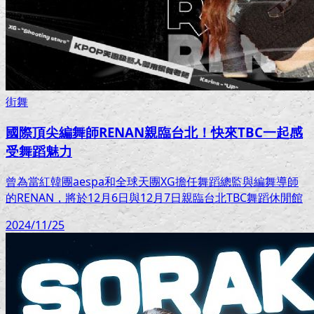
街舞
國際頂尖編舞師RENAN親臨台北！快來TBC一起感
受舞蹈魅力
曾為當紅韓團aespa和全球天團XG擔任舞蹈總監與編舞導師
的RENAN，將於12月6日與12月7日親臨台北TBC舞蹈休閒館
2024/11/25