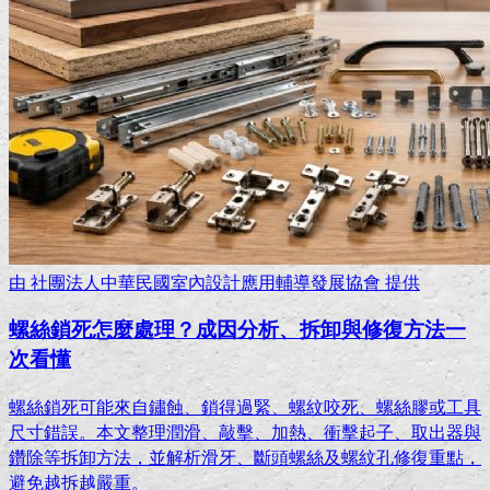
由
社團法人中華民國室內設計應用輔導發展協會
提供
螺絲鎖死怎麼處理？成因分析、拆卸與修復方法一
次看懂
螺絲鎖死可能來自鏽蝕、鎖得過緊、螺紋咬死、螺絲膠或工具
尺寸錯誤。本文整理潤滑、敲擊、加熱、衝擊起子、取出器與
鑽除等拆卸方法，並解析滑牙、斷頭螺絲及螺紋孔修復重點，
避免越拆越嚴重。