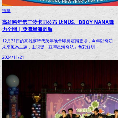
街舞
高雄跨年第三波卡司公布 U:NUS、BBOY NANA舞
力全開 | 亞灣星海奇航
12月31日的高雄夢時代跨年晚會即將震撼登場，今年以奇幻
未來風為主題，主視覺「亞灣星海奇航」色彩鮮明
2024/11/21