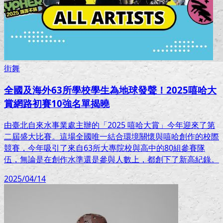
街舞
全國及海外63所學校學生為地球發聲！2025嘻哈大
賞網路初賽10強名單揭曉
由臺北自來水事業處主辦的「2025 嘻哈大賞」今年迎來了第
二屆盛大比賽。這場全國唯一結合環境關懷與嘻哈創作的校際
競賽，今年吸引了來自63所大專院校與高中的80組參賽隊
伍，無論是在創作水準還是參與人數上，都創下了新高紀錄。
2025/04/14