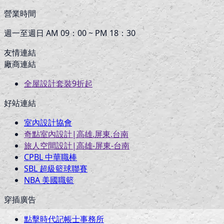
營業時間
週一至週日 AM 09：00 ~ PM 18：30
友情連結
廠商連結
全屋設計套裝9折起
好站連結
室內設計協會
奇點室內設計|高雄.屏東.台南
旅人空間設計|高雄-屏東-台南
CPBL 中華職棒
SBL 超級籃球聯賽
NBA 美國職籃
穿插廣告
點擊時代記帳士事務所