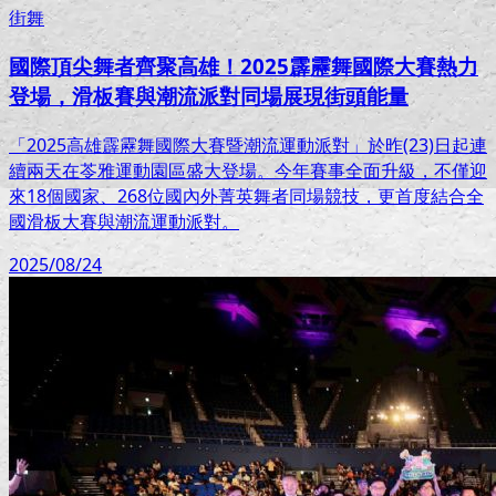
街舞
國際頂尖舞者齊聚高雄！2025霹靂舞國際大賽熱力
登場，滑板賽與潮流派對同場展現街頭能量
「2025高雄霹靂舞國際大賽暨潮流運動派對」於昨(23)日起連
續兩天在苓雅運動園區盛大登場。今年賽事全面升級，不僅迎
來18個國家、268位國內外菁英舞者同場競技，更首度結合全
國滑板大賽與潮流運動派對。
2025/08/24