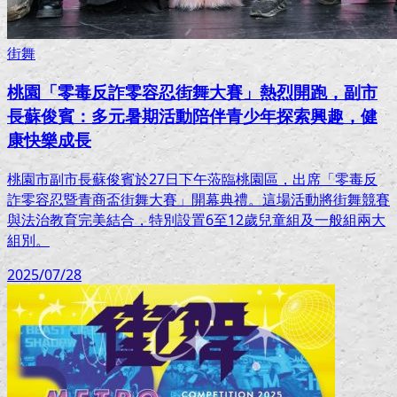
街舞
桃園「零毒反詐零容忍街舞大賽」熱烈開跑，副市
長蘇俊賓：多元暑期活動陪伴青少年探索興趣，健
康快樂成長
桃園市副市長蘇俊賓於27日下午蒞臨桃園區，出席「零毒反
詐零容忍暨青商盃街舞大賽」開幕典禮。這場活動將街舞競賽
與法治教育完美結合，特別設置6至12歲兒童組及一般組兩大
組別。
2025/07/28