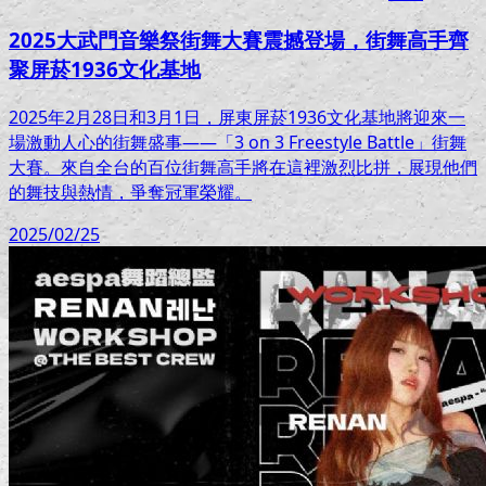
2025大武門音樂祭街舞大賽震撼登場，街舞高手齊
聚屏菸1936文化基地
2025年2月28日和3月1日，屏東屏菸1936文化基地將迎來一
場激動人心的街舞盛事——「3 on 3 Freestyle Battle」街舞
大賽。來自全台的百位街舞高手將在這裡激烈比拼，展現他們
的舞技與熱情，爭奪冠軍榮耀。
2025/02/25