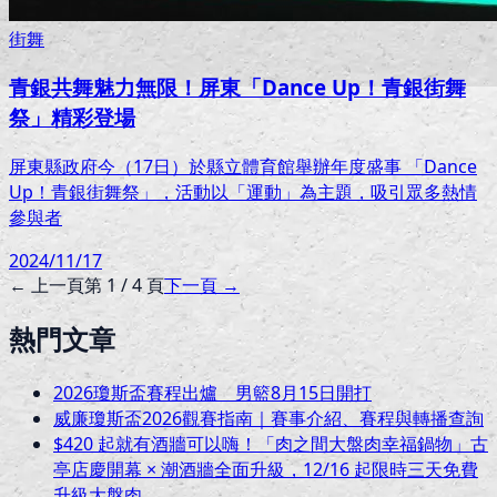
街舞
青銀共舞魅力無限！屏東「Dance Up！青銀街舞
祭」精彩登場
屏東縣政府今（17日）於縣立體育館舉辦年度盛事 「Dance
Up！青銀街舞祭」，活動以「運動」為主題，吸引眾多熱情
參與者
2024/11/17
← 上一頁
第
1
/
4
頁
下一頁 →
熱門文章
2026瓊斯盃賽程出爐 男籃8月15日開打
威廉瓊斯盃2026觀賽指南｜賽事介紹、賽程與轉播查詢
$420 起就有酒牆可以嗨！「肉之間大盤肉幸福鍋物」古
亭店慶開幕 × 潮酒牆全面升級，12/16 起限時三天免費
升級大盤肉