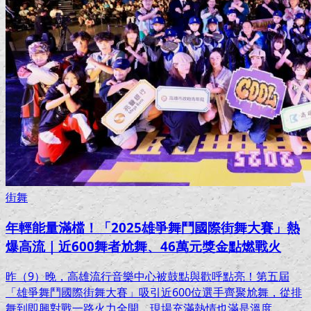
街舞
年輕能量滿檔！「2025雄爭舞鬥國際街舞大賽」熱
爆高流｜近600舞者尬舞、46萬元獎金點燃戰火
昨（9）晚，高雄流行音樂中心被鼓點與歡呼點亮！第五屆
「雄爭舞鬥國際街舞大賽」吸引近600位選手齊聚尬舞，從排
舞到即興對戰一路火力全開，現場充滿熱情也滿是溫度。