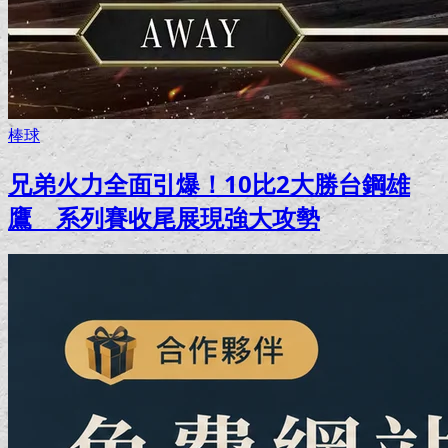
棒球
兄弟火力全面引爆！10比2大勝台鋼雄
鷹 系列賽收尾展現強大攻勢