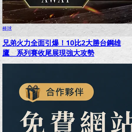
棒球
兄弟火力全面引爆！10比2大勝台鋼雄
鷹 系列賽收尾展現強大攻勢