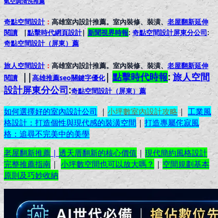
氣空調清洗推薦
奇點空間設計
：
高雄室內設計推薦。室內裝修、裝潢、
老屋翻新延伸
閱讀
|
點擊時代網頁設計
|
新聞視界時報
:
奇點空間設計屏東分公司
:
奇點空間設計（屏東）
薦
旅人空間設計
：
高雄室內設計推薦。室內裝修、裝潢、
老屋翻新延伸
||
|
點擊時代時報
:
旅人空間
閱讀
高雄推薦seo關鍵字優化
設計屏東分公司
:
奇點空間設計（屏東）
薦
如何選擇好的室內設計公司
|
小坪數室內設計攻略
|
工業風
格設計：打造個性與現代感的裝潢空間
|
打造專屬侘寂風
格：追尋不完美中的美學
老屋翻新推薦
|
透天厝翻新的核心價值
|
現代簡約風格設計
完整推薦指南
|
小坪數空間也可以放大嗎？
|
空間規劃基本
原則及巧妙收納