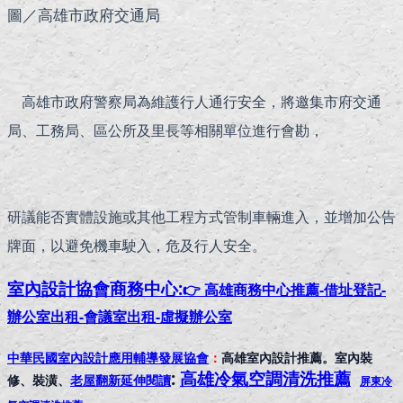
圖／高雄市政府交通局
高雄市政府警察局為維護行人通行安全，將邀集市府交通
局、工務局、區公所及里長等相關單位進行會勘，
研議能否實體設施或其他工程方式管制車輛進入，並增加公告
牌面，以避免機車駛入，危及行人安全。
室內設計協會
商務中心:
👉 高雄商務中心推薦-借址登記-
辦公室出租-會議室出租-虛擬辦公室
中華民國室內設計應用輔導發展協會
：
高雄室內設計推薦。室內裝
:
高雄冷氣空調清洗推薦
修、裝潢、
老屋翻新延伸閱讀
屏東冷