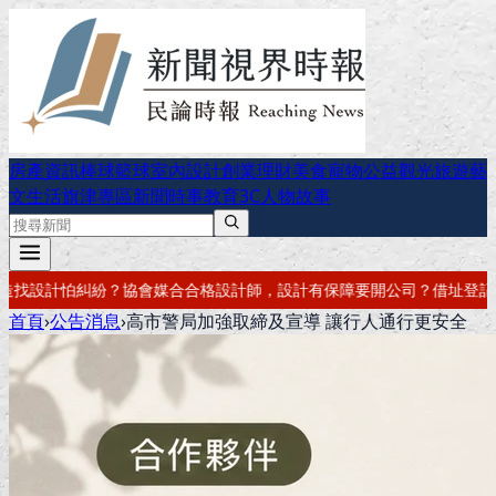
房產資訊
棒球
籃球
室內設計
創業理財
美食
寵物公益
觀光旅遊
藝
文生活
旗津專區
新聞時事
教育
3C
人物故事
師，設計有保障
要開公司？借址登記・公司設立・工商登記一次辦好
記帳
首頁
›
公告消息
›
高市警局加強取締及宣導 讓行人通行更安全