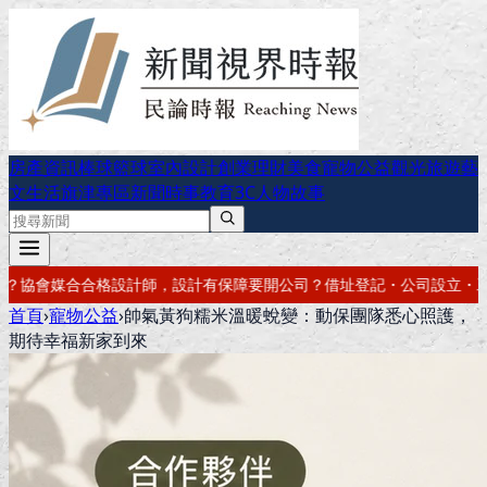
房產資訊
棒球
籃球
室內設計
創業理財
美食
寵物公益
觀光旅遊
藝
文生活
旗津專區
新聞時事
教育
3C
人物故事
公司？借址登記・公司設立・工商登記一次辦好
記帳報稅・節稅規劃・帳
首頁
›
寵物公益
›
帥氣黃狗糯米溫暖蛻變：動保團隊悉心照護，
期待幸福新家到來