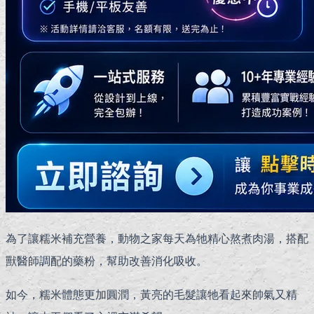
為了讓糯米補充營養，動物之家每天為牠精心熬煮肉湯，搭配
獸醫師調配的藥粉，幫助改善消化吸收。
如今，糯米體態更加圓潤，黃亮的毛髮讓牠看起來帥氣又精