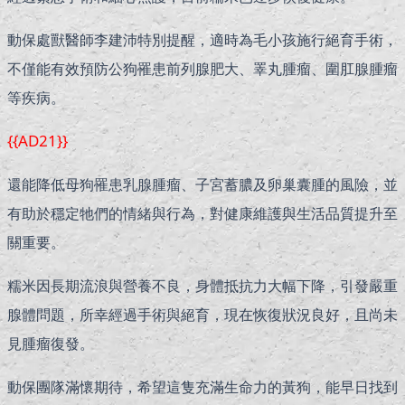
動保處獸醫師李建沛特別提醒，適時為毛小孩施行絕育手術，
不僅能有效預防公狗罹患前列腺肥大、睪丸腫瘤、圍肛腺腫瘤
等疾病。
{{AD21}}
還能降低母狗罹患乳腺腫瘤、子宮蓄膿及卵巢囊腫的風險，並
有助於穩定牠們的情緒與行為，對健康維護與生活品質提升至
關重要。
糯米因長期流浪與營養不良，身體抵抗力大幅下降，引發嚴重
腺體問題，所幸經過手術與絕育，現在恢復狀況良好，且尚未
見腫瘤復發。
動保團隊滿懷期待，希望這隻充滿生命力的黃狗，能早日找到