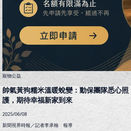
寵物公益
帥氣黃狗糯米溫暖蛻變：動保團隊悉心照
護，期待幸福新家到來
2025/06/08
新聞視界時報／記者李承翰 報導