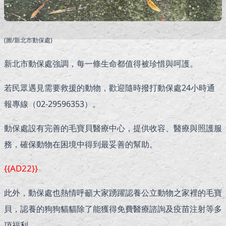
(圖/新北市動保處)
新北市動保處強調，每一條生命都值得被珍惜與呵護。
若民眾遇見需要救援的動物，歡迎隨時撥打動保處24小時通
報專線（02-29596353）。
動保處設有完善的毛寶貝醫療中心，提供收容、醫療與照護服
務，確保動物在困境中得到最妥善的幫助。
{{AD22}}
此外，動保處也熱情呼籲大家踴躍認養公立動物之家裡的毛寶
貝，認養的狗狗貓貓除了能獲得免費醫療諮詢及疫苗注射等多
項福利。