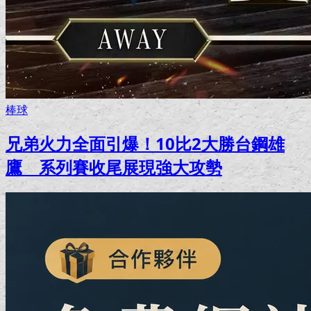
棒球
兄弟火力全面引爆！10比2大勝台鋼雄
鷹 系列賽收尾展現強大攻勢