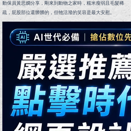
動保員黃思嫻分享，剛來到動物之家時，糯米瘦弱且毛髮稀
疏，屁股部位還髒髒的，但牠活潑的笑容是最大安慰。