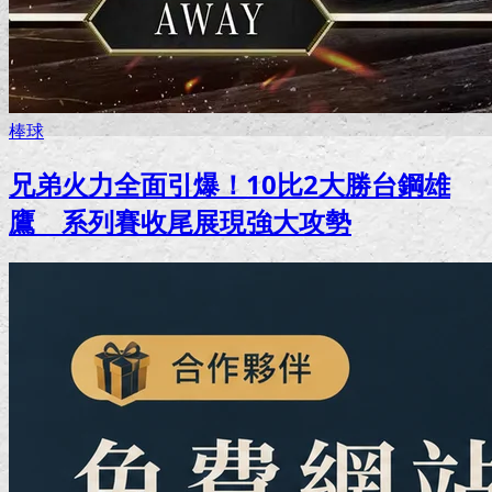
棒球
兄弟火力全面引爆！10比2大勝台鋼雄
鷹 系列賽收尾展現強大攻勢