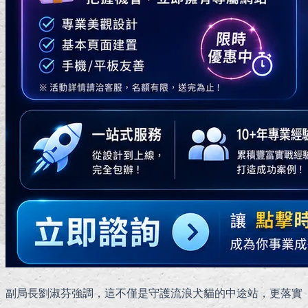
副局長劉淑芬強調，這不僅是守護流浪犬貓的中途站，更落實