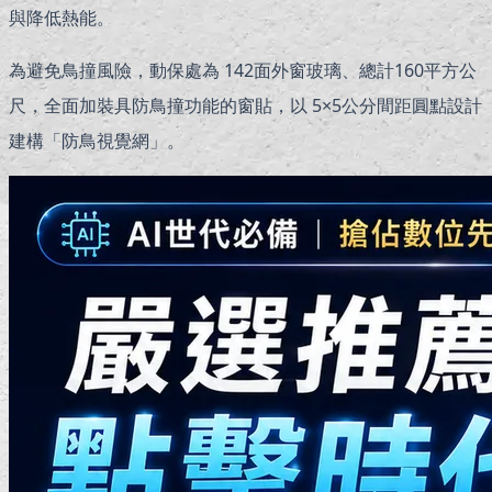
與降低熱能。
為避免鳥撞風險，動保處為 142面外窗玻璃、總計160平方公
尺，全面加裝具防鳥撞功能的窗貼，以 5×5公分間距圓點設計
建構「防鳥視覺網」。