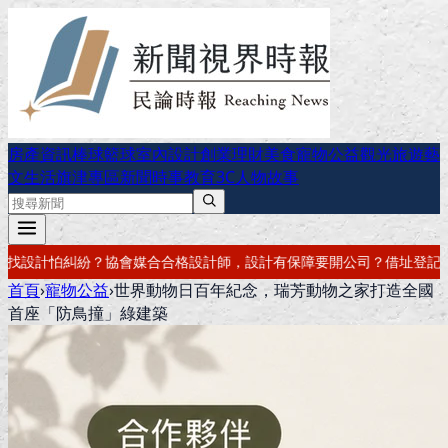
房產資訊
棒球
籃球
室內設計
創業理財
美食
寵物公益
觀光旅遊
藝
文生活
旗津專區
新聞時事
教育
3C
人物故事
師，設計有保障
要開公司？借址登記・公司設立・工商登記一次辦好
記帳
首頁
›
寵物公益
›
世界動物日百年紀念，瑞芳動物之家打造全國
首座「防鳥撞」綠建築