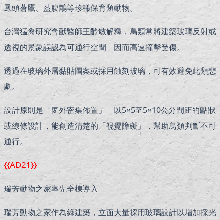
鳳頭蒼鷹、藍腹鷴等珍稀保育類動物。
台灣猛禽研究會獸醫師王齡敏解釋，鳥類常將建築玻璃反射或
透視的景象誤認為可通行空間，因而高速撞擊受傷。
透過在玻璃外層黏貼圖案或採用蝕刻玻璃，可有效避免此類悲
劇。
設計原則是「窗外密集佈置」，以5×5至5×10公分間距的點狀
或線條設計，能創造清楚的「視覺障礙」，幫助鳥類判斷不可
通行。
{{AD21}}
瑞芳動物之家率先全棟導入
瑞芳動物之家作為綠建築，立面大量採用玻璃設計以增加採光