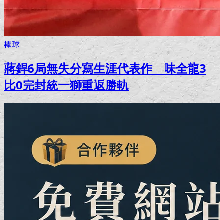
棒球
蔣銲6局無失分寫生涯代表作 味全龍3
比0完封統一獅重返勝軌