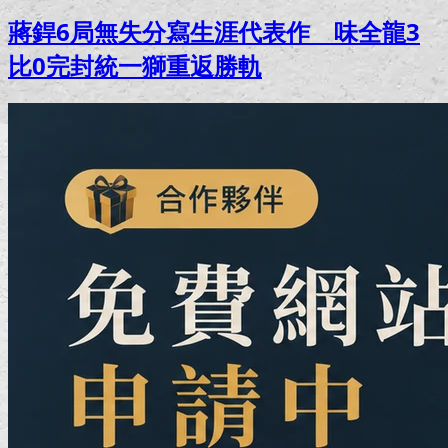
蔣銲6局無失分寫生涯代表作 味全龍3
比0完封統一獅重返勝軌