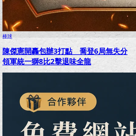
棒球
陳傑憲開轟包辦3打點 喬登6局無失分
領軍統一獅8比2擊退味全龍