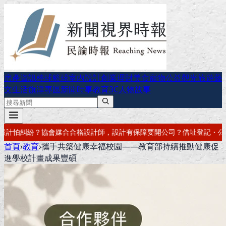
房產資訊
棒球
籃球
室內設計
創業理財
美食
寵物公益
觀光旅遊
藝
文生活
旗津專區
新聞時事
教育
3C
人物故事
有保障
要開公司？借址登記・公司設立・工商登記一次辦好
記帳報稅・節
首頁
›
教育
›
攜手共築健康幸福校園——教育部持續推動健康促
進學校計畫成果豐碩