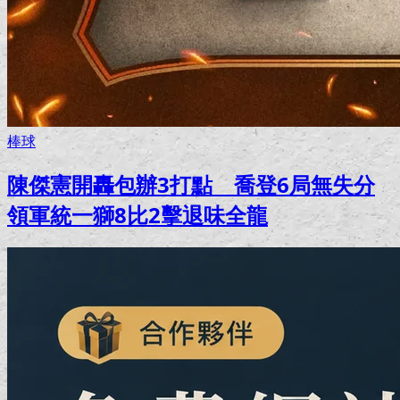
棒球
陳傑憲開轟包辦3打點 喬登6局無失分
領軍統一獅8比2擊退味全龍